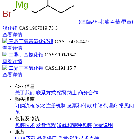
((四氢2H-吡喃-4-基)甲基)
溴化镁
CAS:1967019-73-3
查看详情
三叔丁氧基氢化铝锂
CAS:17476-04-9
查看详情
二异丁基氢化铝
CAS:1191-15-7
查看详情
二异丁基氢化铝
CAS:1191-15-7
查看详情
公司信息
关于我们
联系方式
招贤纳士
商务合作
购买指南
订购流程
实名注册机制
发票和付款
申请代理商
常见问
题
包装及物流
包装技术
发货流程
冷藏和特种包装
运费说明
服务
COA下载
品质保证
质量投诉
技术支持