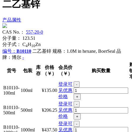
二乙基锌
产品属性
CAS No.：
557-20-0
分子量：
123.51
分子式：
C
H
Zn
4
10
编号：
B10110
二乙基锌
规格：1.0M in hexane, BoerSeal
品
牌：博尔
-
库
价格
会员价
货号
包装
购买数量
存
（￥）
（￥）
登录可
-
B10110-
100ml
¥135.00
见优惠
100ml
价格
+
登录可
-
B10110-
500ml
¥206.25
见优惠
500ml
价格
+
登录可
-
B10110-
1000ml
¥437.50
见优惠