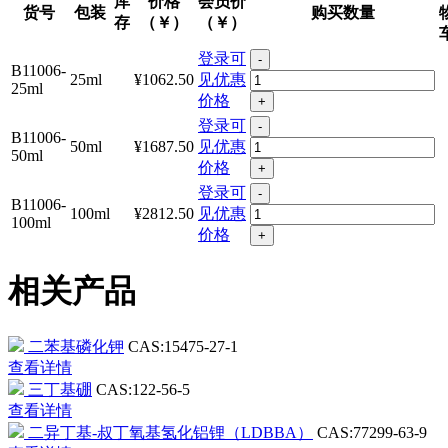
库
价格
会员价
货号
包装
购买数量
存
（￥）
（￥）
登录可
-
B11006-
25ml
¥1062.50
见优惠
25ml
价格
+
登录可
-
B11006-
50ml
¥1687.50
见优惠
50ml
价格
+
登录可
-
B11006-
100ml
¥2812.50
见优惠
100ml
价格
+
相关产品
二苯基磷化钾
CAS:15475-27-1
查看详情
三丁基硼
CAS:122-56-5
查看详情
二异丁基-叔丁氧基氢化铝锂（LDBBA）
CAS:77299-63-9