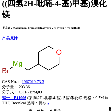
((四氢2H-吡喃-4-基)甲基)溴化
镁
英文名：
Magnesium, bromo[(tetrahydro-2H-pyran-4-yl)methyl]-
产品属性
CAS No.：
1967019-73-3
分子量：
203.36
分子式：
C
H
BrMgO
6
11
编号：
B11006
((四氢2H-吡喃-4-基)甲基)溴化镁
规格：0.5M in
THF, BoerSeal
品牌：博尔
-